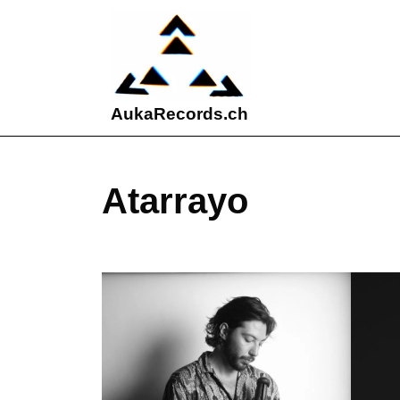
Skip
to
content
Skip
to
content
AukaRecords.ch
Atarrayo